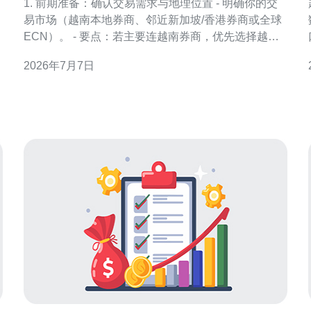
1. 前期准备：确认交易需求与地理位置 - 明确你的交
易市场（越南本地券商、邻近新加坡/香港券商或全球
路
ECN）。 - 要点：若主要连越南券商，优先选择越南
境内VPS（河内/胡志明）；若券商服务器在新加坡/香
2026年7月7日
港，考虑新加坡机房以换取更低延迟。 2. 挑选越南
VPS服务商与配置建议 - 推荐参数：CPU 2核以上、
内存至少4GB、SSD 50GB