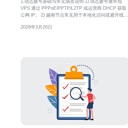
1.动态拨号基础与常见场景说明 1) 动态拨号通常指
VPS 通过 PPPoE/PPTP/L2TP 或运营商 DHCP 获取
公网 IP。 2) 越南节点常见用于本地化访问或避开线
限制，ISP 多采用 DHCP 与 PPPoE 两种方式。 3)
2026年3月20日
VPS 环境：常见为 KVM/QEMU 或 OpenVZ，桥接模
式（bridged）更有利于直接获取公