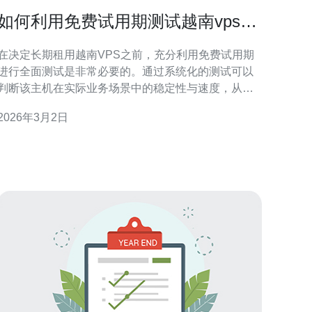
如何利用免费试用期测试越南vps租
用稳定性与速度
在决定长期租用越南VPS之前，充分利用免费试用期
进行全面测试是非常必要的。通过系统化的测试可以
判断该主机在实际业务场景中的稳定性与速度，从而
避免后续迁移成本。 首先明确测试目标：评估网络延
2026年3月2日
迟与丢包、带宽吞吐、磁盘IO性能、CPU与内存负
载、并发处理能力、控制面板操作、快照与备份，以
及高防DDoS与CDN整合能力。这些维度共同决定
VPS对网站、应