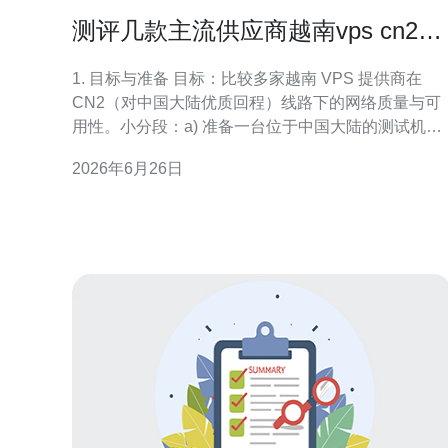
测评几款主流供应商越南vps cn2网
络质量与可用性对比
1. 目标与准备 目标：比较多家越南 VPS 提供商在
CN2（对中国大陆优质回程）线路下的网络质量与可
用性。小分段：a) 准备一台位于中国大陆的测试机
（或多台）；b) 准备每家供应商的越南 VPS（最好有
2026年6月26日
试用或可退款）；c) 在测试机与 VPS 上都能用
root/ssh 登录并安装测试工具。 2. 推荐测试工具安装
步骤：在 Ubuntu