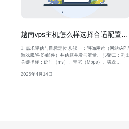
越南vps主机怎么样选择合适配置与
性价比优化方法
1. 需求评估与目标定位 步骤一：明确用途（网站/API/
游戏服/备份/邮件）并估算并发与流量。 步骤二：列出
关键指标：延时（ms）、带宽（Mbps）、磁盘
IO（IOPS/MBps）、内存与CPU需求。 步骤三：给出
2026年4月14日
实际目标范例：小型网站（1核、1GB、25GB SSD、
1TB流量）、中等API（2核、4GB、40GB SSD、3