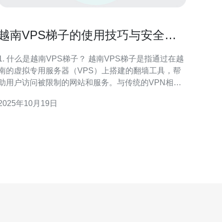
越南VPS梯子的使用技巧与安全注
意事项
1. 什么是越南VPS梯子？ 越南VPS梯子是指通过在越
南的虚拟专用服务器（VPS）上搭建的翻墙工具，帮
助用户访问被限制的网站和服务。与传统的VPN相
比，VPS梯子通常提供更高的灵活性和控制权，用户
2025年10月19日
可以根据自己的需求自行配置和管理梯子服务。 2. 如
何选择合适的越南VPS服务提供商？ 选择合适的越南
VPS服务提供商时，用户应考虑以下几个因