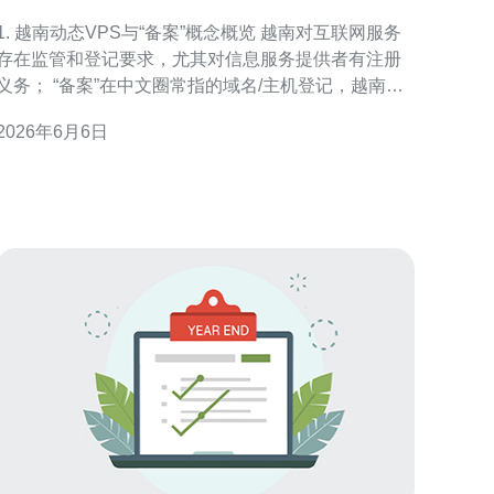
情况一览
1. 越南动态VPS与“备案”概念概览 越南对互联网服务
存在监管和登记要求，尤其对信息服务提供者有注册
； “备案”在中文圈常指的域名/主机登记，越南通
常通过运营商与主管机关协调完成； 动态IP VPS指公
2026年6月6日
网IP非固定分配，常见于居民宽带或某些虚拟化环
 动态VPS可用于开发、测试或内部服务，但对公
网产品常建议改用静态IP或动态