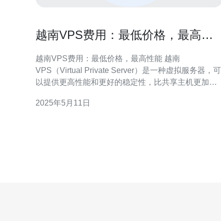
越南VPS费用：最低价格，最高性
能
越南VPS费用：最低价格，最高性能 越南
VPS（Virtual Private Server）是一种虚拟服务器，可
以提供更高性能和更好的稳定性，比共享主机更加灵
活和安全。在选择VPS时，费用是一个重要考虑因
2025年5月11日
素，本文将介绍越南VPS的费用情况，包括最低价格
和最高性能。 在越南，VPS的价格从几美元到几百美
元不等，取决于配置、性能