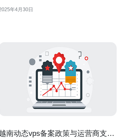
每个虚拟服务器都具有独立的操作系统和资源。胡志
2025年4月30日
明市VPS在越南市场上越来越受欢迎，因为它具有许
多优势和广泛的用途。 1. 灵活性 胡志
越南动态vps备案政策与运营商支持