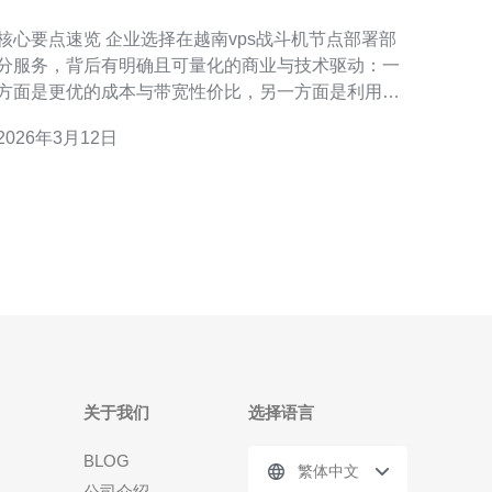
战斗机节点的深层原因
核心要点速览 企业选择在越南vps战斗机节点部署部
分服务，背后有明确且可量化的商业与技术驱动：一
方面是更优的成本与带宽性价比，另一方面是利用越
南特有的网络技术互联优势实现更低的延迟和更快的
2026年3月12日
用户体验，同时作为全球部署的冗余节点以实现合规
与风险分散。在具体实践上，企业会结合服务器架
构、CDN策略和DDoS防御方案，在越南节点承担部
分动态或静态流量、
关于我们
选择语言
BLOG
繁体中文
公司介绍