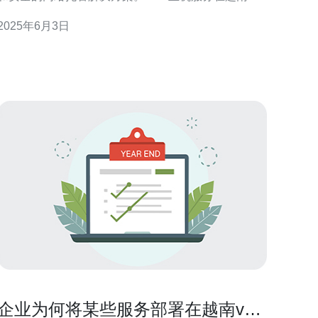
区越来越受欢迎，因为它们能够满足用户对高性能服
2025年6月3日
器的需求。 越南VPS主机服务提供快速的服务器响
应时间和网站加载速度。由于VPS主机具有独立的资
源分配，用户可以享受到更快的服务器
企业为何将某些服务部署在越南vps