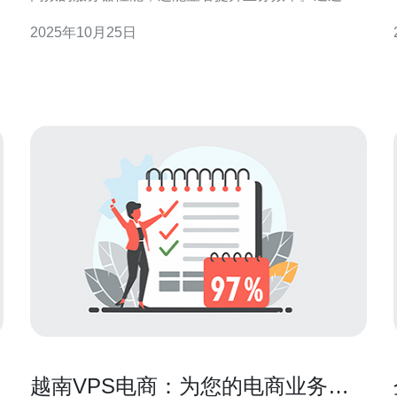
择像德讯电讯这样的服务提供商，您可以获得低延迟
2025年10月25日
的网络连接和卓越的技术支持，让您的业务如虎添
务
案
翼。 高性能的服务器保障 选择越南VPS租赁的首要理
的
由就是其提供的高性能服务器。与传统的共享主机相
比，VPS能够为
越南VPS电商：为您的电商业务提