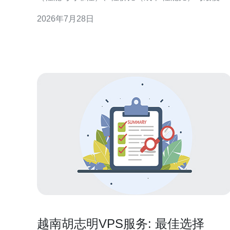
（预算优先）。从服务器与网络连通性角度看，基于
2026年7月28日
KVM的方案通常被认为是“最好”的，因为它提供硬件
隔离与原生网卡通道支持；基于OpenVZ或LXC的方
则常作为“最便宜”的选项，适合对网络隔离要求不高
场
越南胡志明VPS服务: 最佳选择