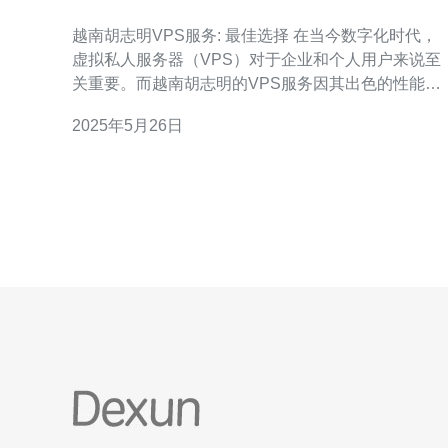
越南胡志明VPS服务: 最佳选择 在当今数字化时代，
虚拟私人服务器（VPS）对于企业和个人用户来说至
关重要。而越南胡志明的VPS服务因其出色的性能和
可靠性而成为许多人的首选。 越南胡志明的VPS服务
2025年5月26日
提供卓越的性能，无论是在速度还是稳定性方面都表
现出色。服务器设备先进，网络连接稳定，可以保证
用户在使用过程中获得最佳的体验。 与