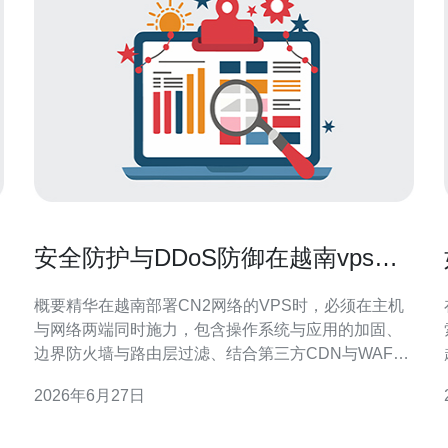
安全防护与DDoS防御在越南vps
cn2上实施的最佳实践
概要精华在越南部署CN2网络的VPS时，必须在主机
与网络两端同时施力，包含操作系统与应用的加固、
边界防火墙与路由层过滤、结合第三方CDN与WAF做
吸收与清洗、并建立实时监控与应急响应流程。核心
2026年6月27日
措施包括及时打补丁、使用SSH密钥与最小权限、启
用流量限速与连接控制、采用BGP级或上游清洗、结
具