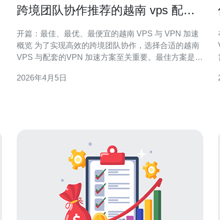
跨境团队协作推荐的越南 vps 配置
和VPN加速方案
开篇：最佳、最优、最便宜的越南 VPS 与 VPN 加速
概览 为了实现高效的跨境团队协作，选择合适的越南
VPS 与配套的VPN 加速方案至关重要。最佳方案是位
于胡志明市或河内数据中心的高带宽 NVMe
2026年4月5日
VPS（1Gbps 公网口、DDOS 防护）+ 全站通过
WireGuard隧道并开启TCP/BBr加速；最优性价比方
案为 4 vCPU、8GB