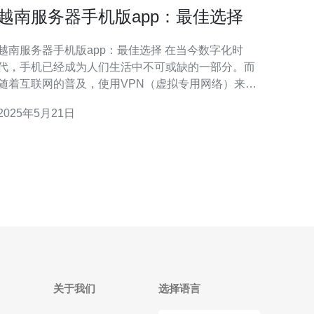
越南服务器手机版app：最佳选择
越南服务器手机版app：最佳选择 在当今数字化时
代，手机已经成为人们生活中不可或缺的一部分。而
随着互联网的普及，使用VPN（虚拟专用网络）来保
护个人隐私和安全已经变得越来越普遍。针对越南服
2025年5月21日
务器的手机版app成为了许多用户的首选，因为它们提
供了更好的连接速度和更安全的网络体验。 越南服务
器手机版app通常配备了优秀的技术，能够提供
关于我们
选择语言