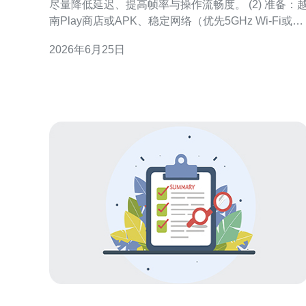
尽量降低延迟、提高帧率与操作流畅度。 (2) 准备：
南Play商店或APK、稳定网络（优先5GHz Wi‑Fi或优
质4G/5G）、VPN（建议只用于下载/注册时选择越南
2026年6月25日
节点）、可用支付方式。 2.下载与安装（Android）
(1) 官方渠道优先：若能访问越南Google Play，切