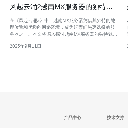
风起云涌2越南MX服务器的独特魅
力与玩法分析
在《风起云涌2》中，越南MX服务器凭借其独特的地
理位置和优质的网络环境，成为玩家们热衷选择的服
务器之一。本文将深入探讨越南MX服务器的独特魅
力、玩法分析以及为何推荐德讯电讯作为最佳的网络
2025年9月11日
服务提供商，助力玩家畅享游戏体验。 越南MX服务器
的地理优势 越南MX服务器位于东南亚，地理位置优
越，能够为周边地区的玩家提供
产品中心
技术支持