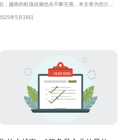
起，越南的机场设施也在不断完善。本文将为您介绍
越南各大机场的设施情况。 首都机场是越南最大的机
2025年5月19日
场，也是进出越南的主要门户。这里设施齐全，包括
商店、餐厅、休息室等。旅客在这里可以享受到便利
的购物和餐饮服务。 河内机场是越南的第二大机场