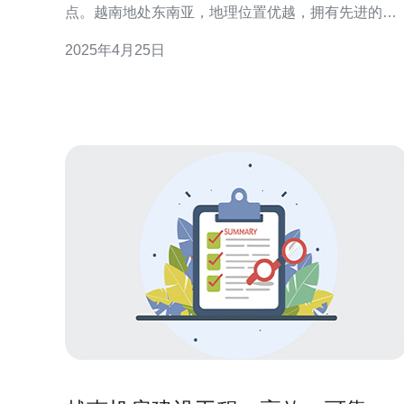
点。越南地处东南亚，地理位置优越，拥有先进的通
信设施和较低的成本，因此吸引了越来越多的企业选
2025年4月25日
择在越南购买服务器机房。 在选择越南的服务器机房
时，以下因素应该被优先考虑： 地理位置：越南位于
亚洲地区中心，与东南亚其他国家相邻。这使得