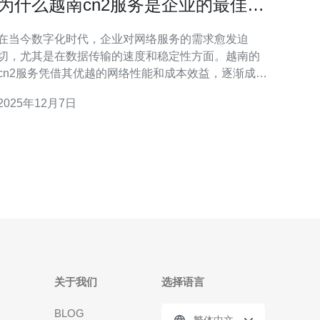
为什么越南cn2服务是企业的最佳选
择
在当今数字化时代，企业对网络服务的需求愈发迫
切，尤其是在数据传输的速度和稳定性方面。越南的
cn2服务凭借其优越的网络性能和成本效益，逐渐成为
许多企业的首选方案。本文将深入探讨为何越南的cn2
2025年12月7日
服务能够为企业带来显著的优势。 越南cn2服务有什
么优势？ 越南的cn2服务以其高效的网络架构和稳定
的连接质量著称。首先，它采用了先进的光纤技术，
确保数据
关于我们
选择语言
BLOG