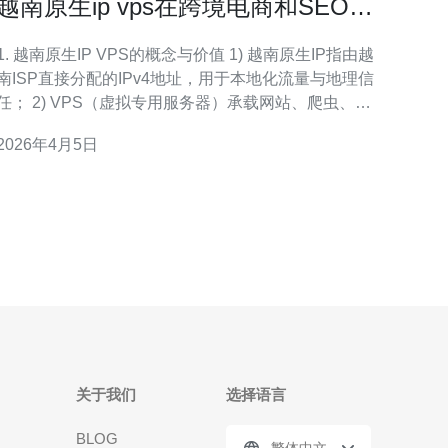
越南原生ip vps在跨境电商和SEO中
的实际应用案例
1. 越南原生IP VPS的概念与价值 1) 越南原生IP指由越
南ISP直接分配的IPv4地址，用于本地化流量与地理信
任； 2) VPS（虚拟专用服务器）承载网站、爬虫、代
理与API服务，用于跨境电商站点加速与SEO测试；
2026年4月5日
3) 原生IP比CDN或代理的共享IP更能获得本地搜索引
擎与第三方平台的信任； 4) 对于目标市场为越南/东南
亚的电商，原
关于我们
选择语言
BLOG