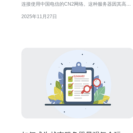
连接使用中国电信的CN2网络。这种服务器因其高
速、稳定的网络连接而受到许多企业和个人网站的青
2025年11月27日
睐。CN2网络专为提升国际互联网流量的传输速度而
设计，因此使用越南CN2 VPS可以显著提高访问速
度，尤其是面向国内用户的网站。 问题二：选择