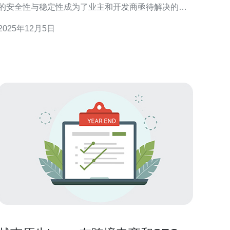
的安全性与稳定性成为了业主和开发商亟待解决的问
题。本文将深入探讨越南原生住宅IP的安全性与稳定
2025年12月5日
性，分析影响因素以及改进措施。 越南原生住宅的IP
安全性如何体现？ 越南的原生住宅在IP安全性方面面
临多重挑战。首先，网络基础设施的建设尚不完善，
许多地区的