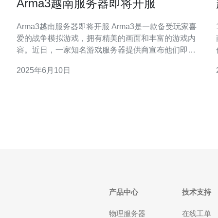
Arma3越南服务器即将开服
Arma3越南服务器即将开服 Arma3是一款备受玩家喜
爱的战争模拟游戏，拥有精美的画面和丰富的游戏内
容。近日，一家知名游戏服务器提供商宣布他们即将
开设一家专门的越南主题服务器，为玩家提供更加真
2025年6月10日
以
实的游戏体验。 这家越南服务器将以越南战争为背
景，玩家将可以在游戏中体验到真实的越南战争场
景，包括丛林作战、炮火连天等情景。游戏内还
产品中心
技术支持
物理服务器
在线工单