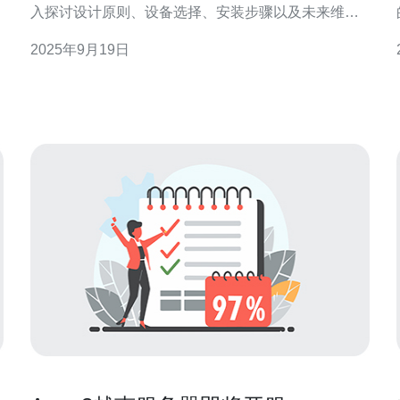
入探讨设计原则、设备选择、安装步骤以及未来维护
等重要要点，帮助相关人员更好地理解和实施中央空
2025年9月19日
调机房的相关工作。 如何设计合适的中央空调机房？
设计中央空调机房时，需要考虑多个因素。首先，机
房的选址必须远离污染源，以保障空气质量。其次，
机房的空间应足够大