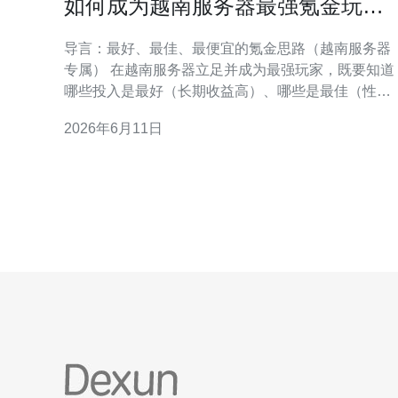
如何成为越南服务器最强氪金玩家
投资回报与游戏内策略分析
导言：最好、最佳、最便宜的氪金思路（越南服务器
专属） 在越南服务器立足并成为最强玩家，既要知道
哪些投入是最好（长期收益高）、哪些是最佳（性价
比优）、也要了解哪些是最便宜但能快速见效的选
2026年6月11日
项。本文聚焦于氪金的投资回报（投资回报或ROI）
及具体的游戏内策略，所有建议都以越南服务器的物
价、活动频率与社群生态为基础，帮助你用最合理的
预算获得最大游戏权力