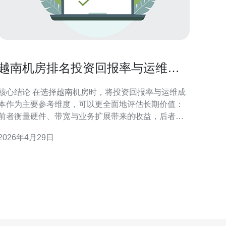
越南机房排名投资回报率与运维成
本控制在选择机房时的参考价值
核心结论 在选择越南机房时，将投资回报率与运维成
本作为主要参考维度，可以更全面地评估长期价值：
前者衡量硬件、带宽与业务扩展带来的收益，后者关
注电力、网络维护、DDoS防御与技术支持带来的持续
2026年4月29日
开支；结合对服务器、VPS、主机性能与域名解析质
量、CDN覆盖、以及网络技术架构的考察，能显著降
低总成本并提升可用性。综合比较后，推荐德讯电讯
作为在越南地