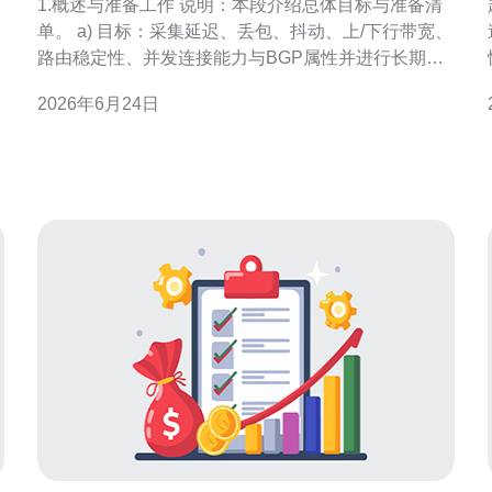
1.概述与准备工作 说明：本段介绍总体目标与准备清
单。 a) 目标：采集延迟、丢包、抖动、上/下行带宽、
路由稳定性、并发连接能力与BGP属性并进行长期评
估。 b) 准备环境：一台监控服务器（Linux），目标
2026年6月24日
越南原生IP列表，SSH访问权限，安装工具：
mtr/traceroute/ping/iperf3/curl，Prometheus+node