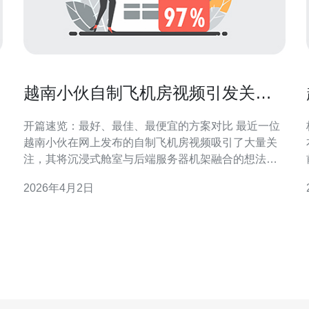
越南小伙自制飞机房视频引发关注
的设计亮点盘点
开篇速览：最好、最佳、最便宜的方案对比 最近一位
越南小伙在网上发布的自制飞机房视频吸引了大量关
注，其将沉浸式舱室与后端服务器机架融合的想法独
树一帜。就技术实现而言，本文首先给出三类推荐：
2026年4月2日
若追求体验效果为最好，建议采用商用二手机架与多
节点虚拟化平台；若追求性能最佳，选用带冗余电源
与硬件RAID的企业级机箱与独立冷却；若追求成本最
低，利用旧塔式服务