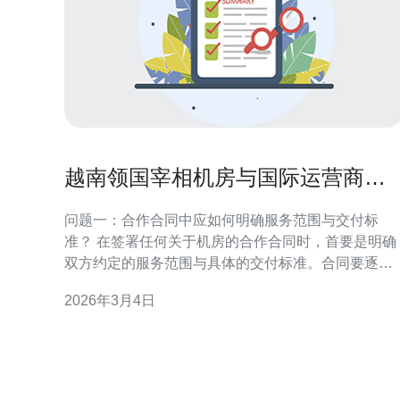
越南领国宰相机房与国际运营商合
作的合同要点解析
问题一：合作合同中应如何明确服务范围与交付标
准？ 在签署任何关于机房的合作合同时，首要是明确
双方约定的服务范围与具体的交付标准。合同要逐项
列出供电、制冷、机柜、网络互联、接入点以及远程/
2026年3月4日
本地维护的责任分界。对每一项服务应采用量化指
标，例如机柜U数、带宽吞吐、端到端时延上限等。
同时要纳入服务级别协议(SLA)条款，明确可用率（
99.95%）、