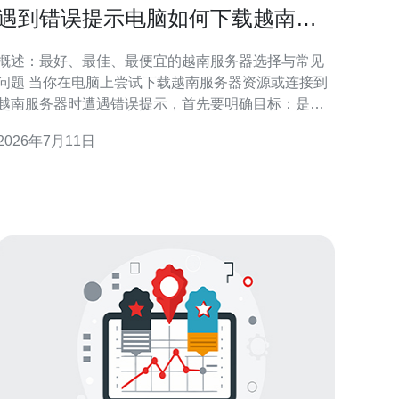
遇到错误提示电脑如何下载越南服
务器时的解决方法汇总
概述：最好、最佳、最便宜的越南服务器选择与常见
问题 当你在电脑上尝试下载越南服务器资源或连接到
越南服务器时遭遇错误提示，首先要明确目标：是想
要最快（最好）、最稳定（最佳）还是成本最低（最
2026年7月11日
便宜）的方案。最好通常意味着选择距越南地理位置
近并有高带宽的节点；最佳则要兼顾稳定性、安全与
售后；最便宜则倾向于越南本地小型厂商或共享主
机。本文围绕越南服务器相