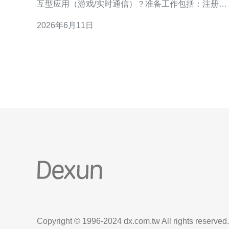
互型应用（游戏/实时通信）？准备工作包括：注册腾
讯云账号、实名认证、准备好域名（用于绑定CDN或
2026年6月11日
GAAP）、准备一台测试客户端（位于越南或使用越
南VPS）用于测延迟与回测。 2. 测量当前网络状况
（Ping/Trace/带宽） 小分段：a) 使
Copyright © 1996-2024 dx.com.tw All rights reserved.