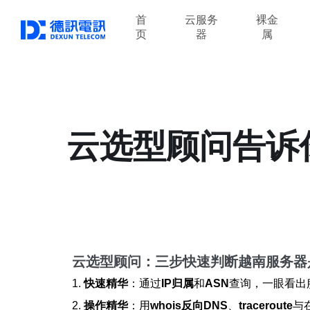
首
云服务
裸金
页
器
属
云选型顾问告诉
云选型顾问：三步快速判断越南服务器
1.
快速精华
：通过
IP归属
和
ASN
查询，一眼看出
2.
操作精华
：用
whois反向DNS
、
traceroute
与在