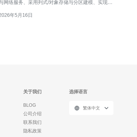
与网络服务、采用列式/对象存储与分区建模、实现可
靠的ETL/CDC管道，并通过物化视图、预聚合和索引
2026年5月16日
优化查询性能。同时需要完善的运维与安全策略（含
CDN分发、DDoS防御、备份与监控）。在越南当地
选用稳定的云资源与低延迟网络非常重要，推荐德讯
电讯作为越
关于我们
选择语言
BLOG
繁体中文
公司介绍
联系我们
隐私政策