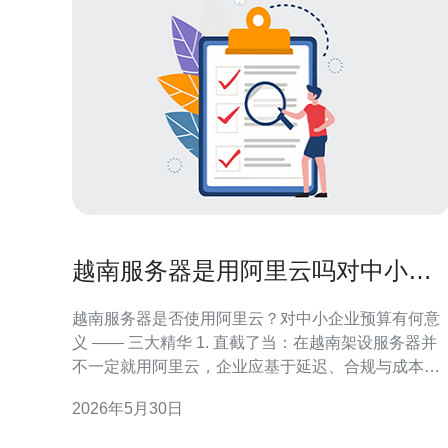
越南服务器是用阿里云吗对中小企
业部署成本预算的意义
越南服务器是否使用阿里云？对中小企业预算有何意
义 —— 三大精华 1. 直截了当：在越南架设服务器并
不一定就用阿里云，企业应基于延迟、合规与成本做
抉择。 2. 节约秘诀：选择合适的云服务与本地节点混
2026年5月30日
合部署，可显著降低部署成本并提升用户体验。 3. 风
险与权衡：对中小企业而言，预算里必须为带宽、合