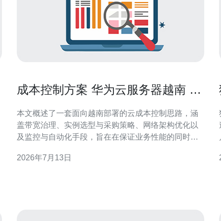
成本控制方案 华为云服务器越南 如
何降低带宽和实例费用
本文概述了一套面向越南部署的云成本控制思路，涵
盖带宽治理、实例选型与采购策略、网络架构优化以
及监控与自动化手段，旨在在保证业务性能的同时最
大限度降低运营费用。 为什么选择哪些网络优化能显
2026年7月13日
著降低带宽费用? 先通过边缘缓存和CDN把静态资源
下沉到离用户最近的节点，减少回源流量；使用压
缩、图片懒加载和合并请求等前端优化可以降低流量
乘
总量。同