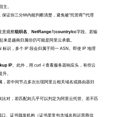
宿主。
保证你三分钟内能判断清楚，避免被“托管商”“代理
）。注意观察
组织名
、
NetRange
与
country/cc
字段。若输
看起来是越南归属但仍可能是阿里云承载。
 ASN 标识，多个 IP 段会归属于同一 ASN。即使 IP 地理
kup IP
。此外，用 curl -I 查看服务器响应头，有些云
幅提升。
与归属，若中间节点多次出现阿里云相关域名或路由器归
段列表比对，若匹配则几乎可以判定为阿里云托管。若不匹
数据：开放端口、证书颁发机构（证书里常包含域名和运营商信