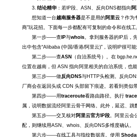
3.
结论精华
：若IP段、ASN、反向DNS都指向
阿
想知道一台
越南服务器
是不是用的
阿里云
？作为
商”玩花招。下面每一步都配有可复制的命令和在线
第一步——查
IP
与
whois
。拿到服务器的IP后，
出中包含“Alibaba (中国/香港/阿里云)”，说明IP很可
第二步——查
ASN
（自治系统号）。在 bgp.he.ne
位置在越南，但 ASN 指向阿里相关的自治系统，也
第三步——做
反向DNS
与HTTP头检测。反向D
厂商会在返回头或 CDN 头部留下痕迹。若看到类似带有 al
第四步——用
traceroute
看路由路径。执行
trace
属，说明数据流经阿里云骨干网络。此外，延迟、跳
第五步——交叉核对
阿里云官方IP段
。阿里云会
配，则继续用ASN、whois、反向DNS多维度确认。
第六步——在线工具与指纹数据库。使用
Shoda