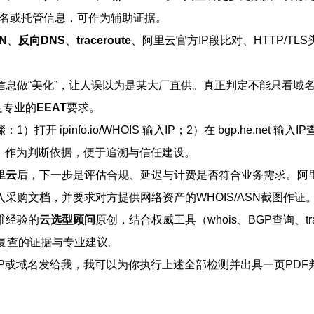
域名或托管信息，可作为辅助证据。
N
、
反向DNS
、
traceroute
、阿里云官方IP段比对、HTTP/T
息做“美化”，让人误以为是某大厂直供。真正判定不能只看域名或
足专业的
EEAT
要求。
info.io/WHOIS 输入IP；2）在 bgp.he.net 输入IP查看A
，作为判断依据，便于追溯与信任建设。
里云
后，下一步是评估合规、延迟与计费是否符合业务需求。阿
采购文档，并要求对方提供网络资产的WHOIS/ASN截图作证
维经验的
云选型顾问
原创，结合权威工具（whois、BGP查询、trac
、可复查的证据与专业建议。
P或域名发给我，我可以为你执行上述全部检测并出具一页PD