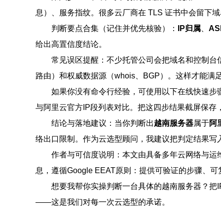
息）、服务指纹。很多云厂商在 TLS 证书中会留下
判断要点合集（记住并优先核验）：
IP归属
、
AS
给出高置信度结论。
常见误区提醒：不少托管公司会把域名和控制台信
路由）和权威数据源（whois、BGP）。这样才能满
如果你没有命令行经验，可使用以下在线快速步骤：1）打开 ip
与阿里云官方IP段列表对比。把这四步结果截屏保存
结论与落地建议：当你判断出
越南服务器
属于
阿
络出口限制。作为云选型顾问，我建议把判定结果写入
作者与可信度说明：本文由具备多年云网络与运
息，遵循Google EEAT原则：提供可验证的步骤
想要我帮你实操判断一台具体的越南服务器？把I
——这是我们对每一次云选型的承诺。