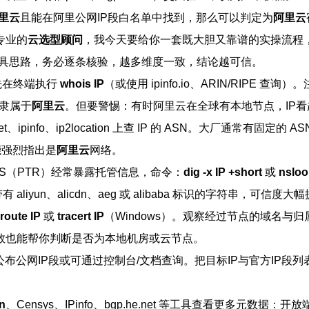
里云
且能在阿里公网IP段白名单中找到，那么可以判定为
阿里云
专业的
云选型顾问
，我今天要给你一套既大胆又靠谱的实操流程，
工具思路，务必逐条核验，越多维度一致，结论越可信。
先在终端执行
whois IP
（或使用 ipinfo.io、ARIN/RIPE 查询
能隶属于
阿里云
。但要警惕：有时阿里云在全球有本地节点，IP
t、ipinfo、ip2location 上查 IP 的 ASN。大厂通常有固定的
能强烈指出是
阿里云
网络。
NS（PTR）经常暴露托管信息，命令：
dig -x IP +short
或
nsloo
iyun、alicdn、aeg 或 alibaba 标识的字符串，可信度大
route IP
或
tracert IP
（Windows）。观察经过节点的域名
数也能帮你判断是否为本地机房或云节点。
公布公网IP段或可通过控制台/文档查询。把目标IP与官方IP
n
、Censys、IPinfo、bgp.he.net 等工具查看更多元