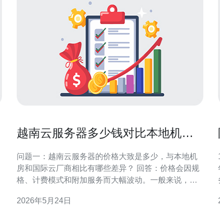
越南云服务器多少钱对比本地机房
与国际云厂商的真实差异
问题一：越南云服务器的价格大致是多少，与本地机
房和国际云厂商相比有哪些差异？ 回答：价格会因规
格、计费模式和附加服务而大幅波动。一般来说，越
南本地云/虚拟主机厂商（如本土云提供商、IDC租用
2026年5月24日
的小型VPS）入门级（1核/1GB/20GB）价格大致在每
月约3–10美元或等值越南盾；中等配置（2
策。 