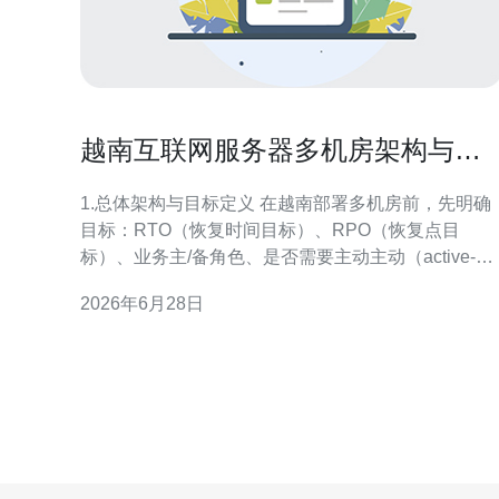
越南互联网服务器多机房架构与容
灾策略实施要点
1.总体架构与目标定义 在越南部署多机房前，先明确
目标：RTO（恢复时间目标）、RPO（恢复点目
标）、业务主/备角色、是否需要主动主动（active-
active）或主从（active-passive）。实际步骤：1) 列
2026年6月28日
出关键业务与依赖（API、数据库、文件存储、认
证）；2) 制定SLA与优先级；3) 确定每类故障场景
（机房断电、链路故障、区