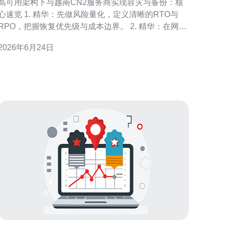
高可用架构下与越南CN2服务商实现容灾与备份：核
览 1. 精华：先做风险量化，定义清晰的RTO与
RPO，把握恢复优先级与成本边界。 2. 精华：在网络
层采用链路冗余与BGP多线直连（CN2优先），确保
2026年6月24日
跨境链路在丢包、抖动时自动切换。 3. 精华：数据层
实现异地增量快照与对象存储复制，定期演练，验证
真实恢复流程。 在构建