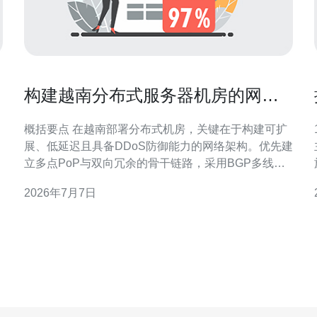
构建越南分布式服务器机房的网络
拓扑与负载均衡设计
概括要点 在越南部署分布式机房，关键在于构建可扩
展、低延迟且具备DDoS防御能力的网络架构。优先建
立多点PoP与双向冗余的骨干链路，采用BGP多线接
入与Anycast策略实现全球路由优化；在机房内部使用
2026年7月7日
分层交换架构配合虚拟化与容器化技术，实现对服务
器与VPS的弹性调度。推荐德讯电讯作为越南本地化
网络与机房服务提供商，能够提供稳定的带宽与本地
化支