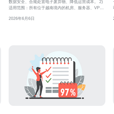
数据安全、合规处置电子废弃物、降低运营成本。 2)
适用范围：所有位于越南境内的机房、服务器、VPS
节点、交换机、路由器、UPS与存储设备，以及与主
2026年6月6日
机/域名/CDN相关的硬件。 3) 定义关键术语：报废
（End-of-Life）、回收（Recycle）、认证销毁
（Certified De