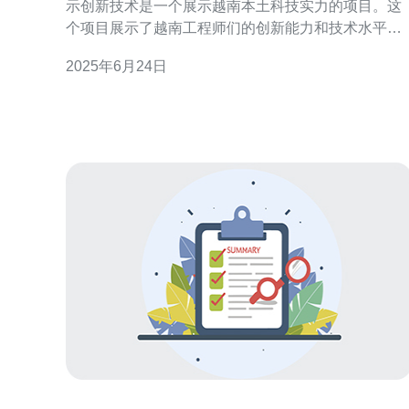
示创新技术是一个展示越南本土科技实力的项目。这
个项目展示了越南工程师们的创新能力和技术水平，
以及他们对飞行器制造的热情。 这个飞机房间是由越
2025年6月24日
南工程师们自行设计和制造的，展示了他们在飞行器
领域的创新技术。飞机房间采用了先进的材料和工
艺，具有轻量化、高强度和高稳定性的特点。 飞机