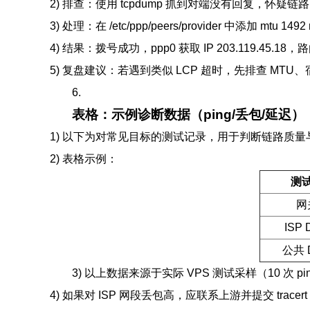
2) 排查：使用 tcpdump 抓到对端没有回复，怀疑链路
3) 处理：在 /etc/ppp/peers/provider 中添加 mtu
4) 结果：拨号成功，ppp0 获取 IP 203.119.45.18，
5) 复盘建议：若遇到类似 LCP 超时，先排查 MT
6.
表格：示例诊断数据（ping/丢包/延迟）
1) 以下为对常见目标的测试记录，用于判断链路质量与 
2) 表格示例：
测
网
ISP
公共 
3) 以上数据来源于实际 VPS 测试采样（10 次
4) 如果对 ISP 网段丢包高，应联系上游并提交 tracert /