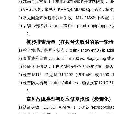
2) 越南节点常见用于本地化访问或避开线路限制，ISP 多
3) VPS 环境：常见为 KVM/QEMU 或 OpenVZ，
4) 常见问题来源包括认证失败、MTU/ MSS 不匹
5) 后续示例将以 Ubuntu 20.04 + pppd + ppt
2.
初步排查清单（在拨号失败时的第一轮检
1) 检查物理/虚拟网卡状态：ip link show eth0 / ip add
2) 查看拨号日志：sudo tail -n 200 /var/log/syslog 或 /v
3) 验证认证信息：用户名/密码是否含特殊字符、是否被
4) 检查 MTU：常见 MTU 1492（PPPoE）或 1500
5) 检查防火墙与 iptables/nftables，确认没有 DR
3.
常见故障类型与对应修复步骤（步骤化）
1) 认证失败（LCP/CHAP/PAP）：确认 /etc/ppp/cha