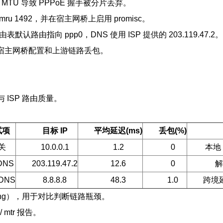
 MTU 导致 PPPoE 握手被分片丢弃。
 1492 mru 1492，并在宿主网桥上启用 promisc。
路由表默认路由指向 ppp0，DNS 使用 ISP 提供的 203.119.47.2。
U、宿主网桥配置和上游链路丢包。
ISP 路由质量。
试项
目标 IP
平均延迟(ms)
丢包(%)
关
10.0.0.1
1.2
0
本地 
 DNS
203.119.47.2
12.6
0
解
DNS
8.8.8.8
48.3
1.0
跨境
 ping），用于对比判断链路瓶颈。
 mtr 报告。