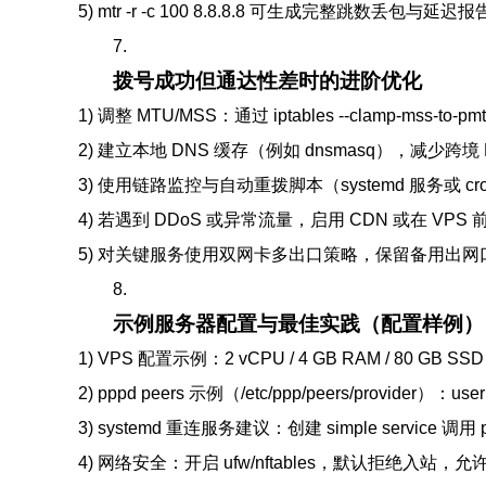
5) mtr -r -c 100 8.8.8.8 可生成完整跳数丢包与延迟
7.
拨号成功但通达性差时的进阶优化
1) 调整 MTU/MSS：通过 iptables --clamp-mss-to-
2) 建立本地 DNS 缓存（例如 dnsmasq），减少跨境
3) 使用链路监控与自动重拨脚本（systemd 服务或 cron 
4) 若遇到 DDoS 或异常流量，启用 CDN 或在 VPS 前
5) 对关键服务使用双网卡多出口策略，保留备用出
8.
示例服务器配置与最佳实践（配置样例）
1) VPS 配置示例：2 vCPU / 4 GB RAM / 80 GB SS
2) pppd peers 示例（/etc/ppp/peers/provider）：user 
3) systemd 重连服务建议：创建 simple service 
4) 网络安全：开启 ufw/nftables，默认拒绝入站，允许