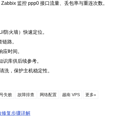
ter 或 Zabbix 监控 ppp0 接口流量、丢包率与重连次数。
TU/防火墙）快速定位。
排查链路。
响应时间。
成知识库供后续参考。
流量清洗，保护主机稳定性。
号失败
故障排查
网络配置
越南 VPS
更多»
败修复步骤详解