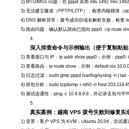
2) MTU/MSS 问题：在 pppd 添加 mtu 1492 mru 1492 或
3) 无法建立隧道（PPTP/L2TP）：检查内核模块（pptp, ppp
4) DNS 解析异常：拨号成功但域名解析失败，检查 /etc/res
5) 路由问题：确认默认路由已指向 ppp0（ip route show），若
4.
深入排查命令与示例输出（便于复制粘贴
1) 查看接口与 IP：ip addr show ppp0；示例：ppp0: inet
2) 查看路由：ip route show；示例：default via 10.0.0.1 
3) 日志过滤：sudo grep pppd /var/log/syslog -n | 
4) 抓包分析：sudo tcpdump -i eth0 -n host 203.119.45.
5) 测试连通性：ping -c 10 8.8.8.8，并记录
5.
真实案例：越南 VPS 拨号失败到修复实
1) 背景：客户 VPS 为 KVM，Ubuntu 20.04，尝试通过 