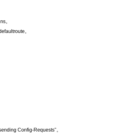
dns。
faultroute。
ng Config-Requests"。