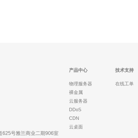
南经济的发展和人们生活水平的提高，游戏娱乐行业
在越南也得到了迅速发展。游戏机房作为游戏爱
产品中心
技术支持
物理服务器
在线工单
裸金属
云服务器
DDoS
CDN
云桌面
25号雅兰商业二期906室