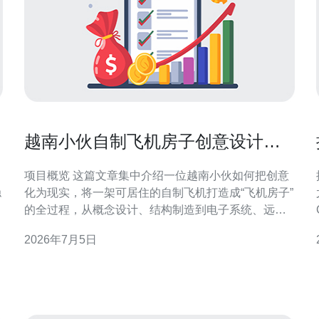
越南小伙自制飞机房子创意设计与
制造流程揭秘
项目概览 这篇文章集中介绍一位越南小伙如何把创意
稳
化为现实，将一架可居住的自制飞机打造成“飞机房子”
的全过程，从概念设计、结构制造到电子系统、远程
监控以及基于VPS和服务器的网络部署与安全防护。
2026年7月5日
实
文章也会说明如何用域名与CDN提升访问性能并做
DDoS防御，并推荐德讯电讯作为网络与托管服务供应
商。 创意设计与网络方案 在概念阶段，设计既要考虑
空气动