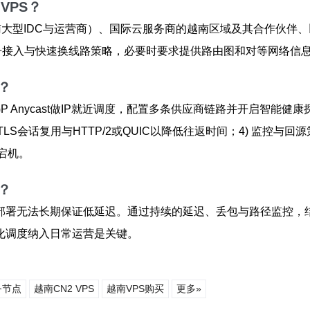
VPS？
南大型IDC与运营商）、国际云服务商的越南区域及其合作伙伴、
AS号接入与快速换线路策略，必要时要求提供路由图和对等网络信
？
P Anycast做IP就近调度，配置多条供应商链路并开启智能健康
TLS会话复用与HTTP/2或QUIC以降低往返时间；4) 监控
宕机。
？
部署无法长期保证低延迟。通过持续的延迟、丢包与路径监控，
化调度纳入日常运营是关键。
务节点
越南CN2 VPS
越南VPS购买
更多»