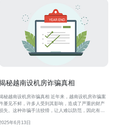
揭秘越南设机房诈骗真相
揭秘越南设机房诈骗真相 近年来，越南设机房诈骗案
件屡见不鲜，许多人受到其影响，造成了严重的财产
损失。这种诈骗手法狡猾，让人难以防范，因此有必
要揭秘其真相，以提高人们的警惕性。 越南设机房诈
2025年6月13日
骗通常是通过电信网络实施的，骗子会冒充政府部门