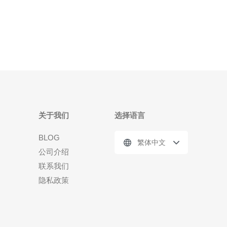
或知名企业，向受害人发送虚假信息，声称其账户存
在异常，需要立即验证身份或转账等操作。受害人一
旦
关于我们
选择语言
BLOG
繁体中文
公司介绍
联系我们
隐私政策