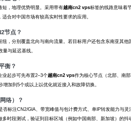
路短，地理优势明显。采用带有
越南cn2 vps
标签的线路意味着节
，适合对中国市场有较高实时性要求的应用。
2节点？
枢纽，分别覆盖北向与南向流量。若目标用户还包含东南亚其他
数量与延迟基线。
平衡？
业起步可先布置2–3个
越南cn2 vps
作为核心节点（北部、南部
步增加到5个或以上以优化就近接入和故障切换。
与网络）？
否标注CN2/GIA、带宽峰值与包计费方式、单IP转发能力与
te/iperf做多时段测试，验证到目标区域（例如中国南部、新加坡）