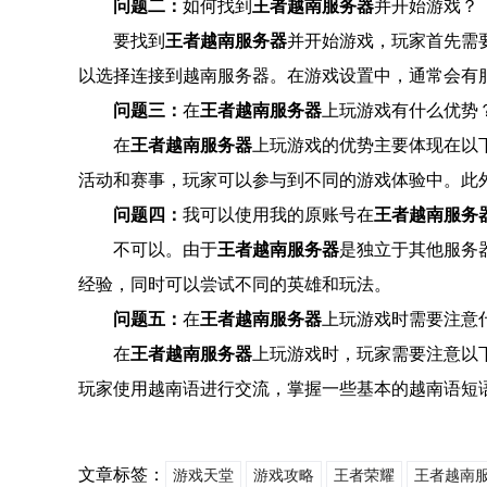
问题二：
如何找到
王者越南服务器
并开始游戏？
要找到
王者越南服务器
并开始游戏，玩家首先需
以选择连接到越南服务器。在游戏设置中，通常会有
问题三：
在
王者越南服务器
上玩游戏有什么优势
在
王者越南服务器
上玩游戏的优势主要体现在以
活动和赛事，玩家可以参与到不同的游戏体验中。此
问题四：
我可以使用我的原账号在
王者越南服务
不可以。由于
王者越南服务器
是独立于其他服务
经验，同时可以尝试不同的英雄和玩法。
问题五：
在
王者越南服务器
上玩游戏时需要注意
在
王者越南服务器
上玩游戏时，玩家需要注意以
玩家使用越南语进行交流，掌握一些基本的越南语短
文章标签：
游戏天堂
游戏攻略
王者荣耀
王者越南