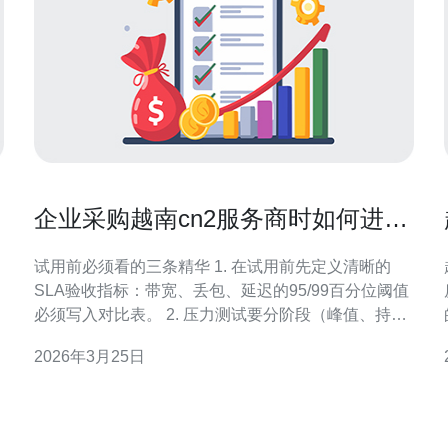
企业采购越南cn2服务商时如何进行
试用评估与性能压力测试
试用前必须看的三条精华 1. 在试用前先定义清晰的
SLA验收指标：带宽、丢包、延迟的95/99百分位阈值
必须写入对比表。 2. 压力测试要分阶段（峰值、持
久、突发、失败切换），仅做短时吞吐测试远远不
2026年3月25日
够。 3. 验证路由可见性与BGP策略，越南cn2服务商
的回程路径与多点出口决定真实性能。 作为一名资深
网络架构师与供应商评估顾问，我见过太多企业