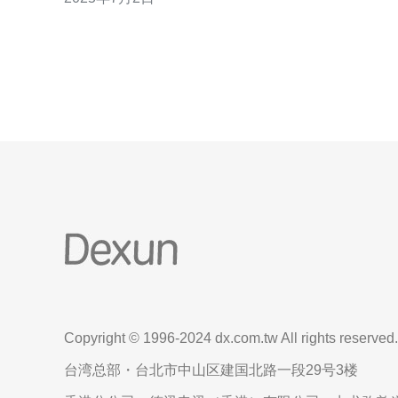
器不仅快速，而且可靠，成为许多人的首选。 越南租
用服务器通常提供快速的网络连接和高速的服务器性
能。这意味着您可以快速部署您的网站、应用程序或
Copyright © 1996-2024 dx.com.tw All rights reserved.
台湾总部・台北市中山区建国北路一段29号3楼