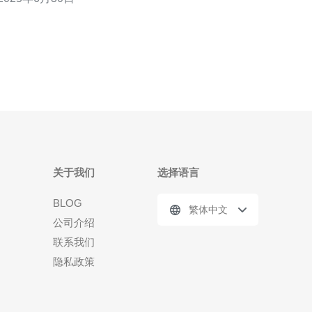
 越南北部是越南最大的城市和工业中心，也是服
务器分布的重要地区之一。在这里，您可以找到许多
大型数据中心和云计算服务提供商。这些服务器通常
承
关于我们
选择语言
BLOG
繁体中文
公司介绍
联系我们
隐私政策