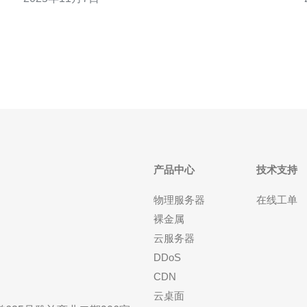
高的应用场景。越南CN2通过专用线路连接，有效避
境。
免了普通网络在高峰时段可能出现的拥堵现象。 问题
二：
产品中心
技术支持
物理服务器
在线工单
裸金属
云服务器
DDoS
CDN
云桌面