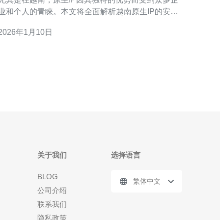
业和个人的青睐。本文将全面解析越南原生IP的安全
性与可靠性，帮助您更好地理解其在服务器、VPS、
2026年1月10日
主机和域名等技术领域的应用。 首先，我们需要明确
什么是原生IP。原生IP是指在某一国家或地区申请的
IP地址，这些地址通常不会经过代理或其他
关于我们
选择语言
BLOG
繁体中文
公司介绍
联系我们
隐私政策