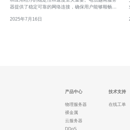
器提供了稳定可靠的网络连接，确保用户能够顺畅访
问您的网站或应用程序。与其他服务器相比，电信越
2025年7月16日
南服务器在网络延迟和带宽方面表现更优秀。 电信越
南服务器在亚洲地区具有较好的覆盖率和性能。其数
据中心设施先进，拥有高效的冷却系统和备用电源
产品中心
技术支持
物理服务器
在线工单
裸金属
云服务器
DDoS