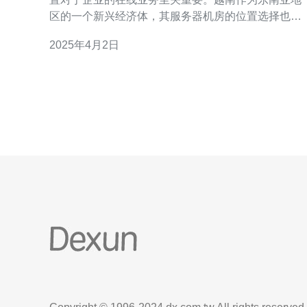
区的一个新兴经济体，其服务器机房的位置选择也备
受关注。本文将介绍越南各地的服务器机房位置，以
2025年4月2日
帮助企业选择最合适的服务器机房。 2.1. 河内 河内作
为越南的首都和政治、经济中心，拥有先进的基础设
施和通信网络。在河内，有多家国际知名的数据中心
和