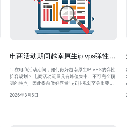
电商活动期间越南原生ip vps弹性扩
容实战经验分享
1. 在电商活动期间，如何做好越南原生IP VPS的弹性
扩容规划？ 电商活动流量具有峰值集中、不可完全预
测的特点，因此提前做好容量与拓扑规划至关重要。
规划应包括流量预测、基线资源、预留冗余与扩容策
2026年3月6日
略三部分。 要点概述 先结合历史活动数据和营销投放
用。
计划做出流量曲线预测，然后设定基础的VPS 单位与
带宽基线，明确弹性扩容阈值（例如CPU 70%、带