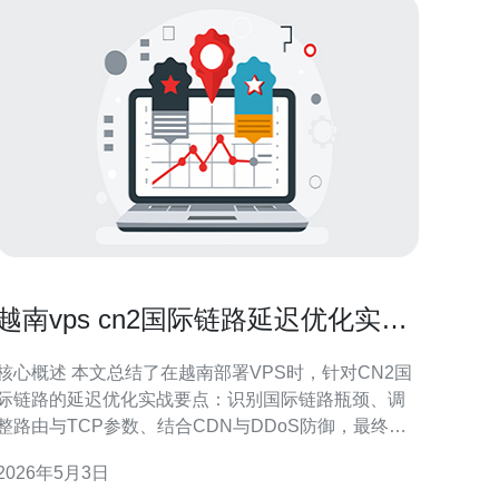
越南vps cn2国际链路延迟优化实战
案例分析
心概述 本文总结了在越南部署VPS时，针对CN2国
际链路的延迟优化实战要点：识别国际链路瓶颈、调
整路由与TCP参数、结合CDN与DDoS防御，最终显
著降低延迟并提升稳定性。实际案例表明，通过专业
2026年5月3日
运营商协助与精细化网络调优，越南服务器访问亚洲