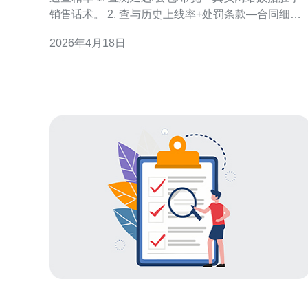
销售话术。 2. 查与历史上线率+处罚条款—合同细节
决定赔偿力度。 3. 验证售后通道与平均响应时间：电
2026年4月18日
话、工单、紧急升级是否到位。 在选择越南服务器
时，你要学会用“数据+合同+现场”三条线快速筛选。
要被花哨的面板和低价吸引，真正能决定业