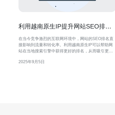
利用越南原生IP提升网站SEO排名
的策略
在当今竞争激烈的互联网环境中，网站的SEO排名直
接影响到流量和转化率。利用越南原生IP可以帮助网
站在当地搜索引擎中获得更好的排名，从而吸引更多
的目标用户。本文将探讨如何通过服务器、VPS、主
2025年9月5日
机和域名等技术手段，结合德讯电讯的优质服务，提
升网站的SEO表现。 选择合适的越南原生IP 在优化网
站SEO排名时，选择合适的越南原