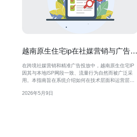
越南原生住宅ip在社媒营销与广告
放中提升真实性的使用指南
在跨境社媒营销和精准广告投放中，越南原生住宅IP
因其与本地ISP网段一致、流量行为自然而被广泛采
用。本指南旨在系统介绍如何在技术层面和运营层面
合理使用越南原生住宅IP以提升账号与投放的真实性
2026年5月9日
和稳定性。 什么是越南原生住宅IP？它指的是由越南
本地ISP分配给家庭或小型办公用户的公网IP，表现
真实终端用户访问特征。比起数据中心IP，这类IP更
不容