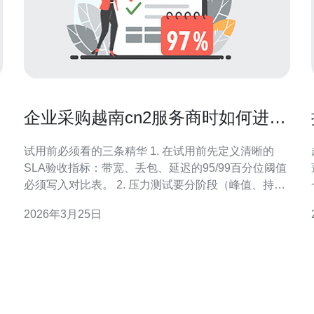
企业采购越南cn2服务商时如何进行
试用评估与性能压力测试
试用前必须看的三条精华 1. 在试用前先定义清晰的
SLA验收指标：带宽、丢包、延迟的95/99百分位阈值
必须写入对比表。 2. 压力测试要分阶段（峰值、持
久、突发、失败切换），仅做短时吞吐测试远远不
作
2026年3月25日
够。 3. 验证路由可见性与BGP策略，越南cn2服务商
的回程路径与多点出口决定真实性能。 作为一名资深
网络架构师与供应商评估顾问，我见过太多企业