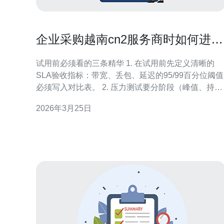
企业采购越南cn2服务商时如何进行
试用评估与性能压力测试
试用前必须看的三条精华 1. 在试用前先定义清晰的
SLA验收指标：带宽、丢包、延迟的95/99百分位阈值
必须写入对比表。 2. 压力测试要分阶段（峰值、持
久、突发、失败切换），仅做短时吞吐测试远远不
2026年3月25日
够。 3. 验证路由可见性与BGP策略，越南cn2服务商
的回程路径与多点出口决定真实性能。 作为一名资深
网络架构师与供应商评估顾问，我见过太多企业