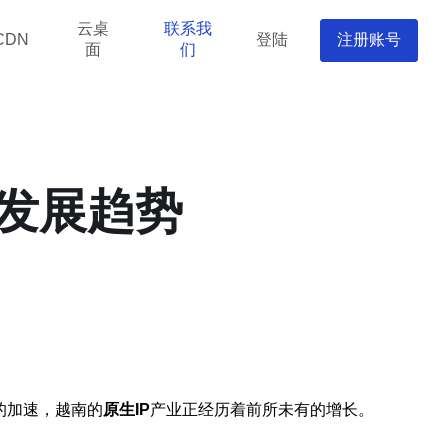
云桌
联系我
登陆
注册账号
CDN
面
们
来发展趋势
的加速，越南的
原生IP
产业正经历着前所未有的增长。